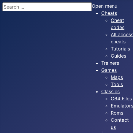
Search
Open menu
Cheats
Cheat
codes
All acces
cheats
Tutorials
Guides
Trainers
Games
Maps
Tools
Classics
C64 Files
Emulator
Roms
Contact
us