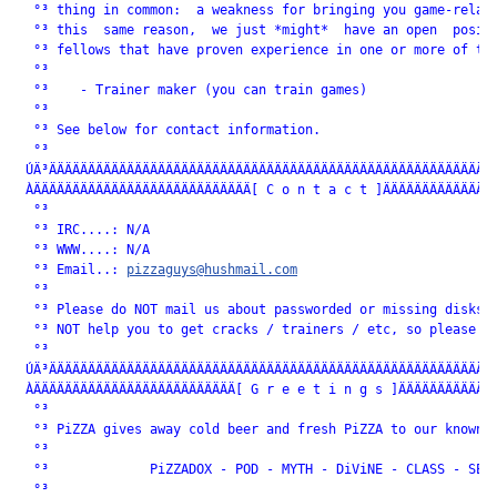
  °³ thing in common:  a weakness for bringing you game-relate
  °³ this  same reason,  we just *might*  have an open  positi
  °³ fellows that have proven experience in one or more of the
  °³                                                          
  °³    - Trainer maker (you can train games)                 
  °³                                                          
  °³ See below for contact information.                       
  °³                                                          
 ÚÄ³ÄÄÄÄÄÄÄÄÄÄÄÄÄÄÄÄÄÄÄÄÄÄÄÄÄÄÄÄÄÄÄÄÄÄÄÄÄÄÄÄÄÄÄÄÄÄÄÄÄÄÄÄÄÄÄÄÄÄ
 ÀÄÄÄÄÄÄÄÄÄÄÄÄÄÄÄÄÄÄÄÄÄÄÄÄÄÄÄÄ[ C o n t a c t ]ÄÄÄÄÄÄÄÄÄÄÄÄÄÄÄ
  °³                                                          
  °³ IRC....: N/A                                             
  °³ WWW....: N/A                                             
  °³ Email..: 
pizzaguys@hushmail.com
                          
  °³                                                          
  °³ Please do NOT mail us about passworded or missing disks. 
  °³ NOT help you to get cracks / trainers / etc, so please do
  °³                                                          
 ÚÄ³ÄÄÄÄÄÄÄÄÄÄÄÄÄÄÄÄÄÄÄÄÄÄÄÄÄÄÄÄÄÄÄÄÄÄÄÄÄÄÄÄÄÄÄÄÄÄÄÄÄÄÄÄÄÄÄÄÄÄ
 ÀÄÄÄÄÄÄÄÄÄÄÄÄÄÄÄÄÄÄÄÄÄÄÄÄÄÄ[ G r e e t i n g s ]ÄÄÄÄÄÄÄÄÄÄÄÄÄ
  °³                                                          
  °³ PiZZA gives away cold beer and fresh PiZZA to our known f
  °³                                                          
  °³             PiZZADOX - POD - MYTH - DiViNE - CLASS - SEiZ
  °³                                                          