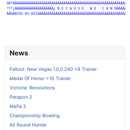
 ÚÄ³ÄÄÄÄÄÄÄÄÄÄÄÄÄÄÄÄÄÄÄÄÄÄÄÄÄÄÄÄÄÄÄÄÄÄÄÄÄÄÄÄÄÄÄÄÄÄÄÄÄÄÄÄÄÄÄÄÄÄ
 ³*³¿ÄÄÄÄÄÄÄÄÄÄÄÄÄÄÄÄÄÄÄ¿ B E C A U S E   W E   C A N ÚÄÄÄÄÄÄÄ
 ÀÄÙÀÄ[01-01-03]ÄÄÄÄÄÄÄÄÀÄÄÄÄÄÄÄÄÄÄÄÄÄÄÄÄÄÄÄÄÄÄÄÄÄÄÄÄÄÙÄÄÄÄÄÄ[
News
Fallout: New Vegas 1.0.0.240 +8 Trainer
Medal Of Honor +10 Trainer
Victoria: Revolutions
Patapon 2
Mafia 2
Championship Bowling
All Round Hunter