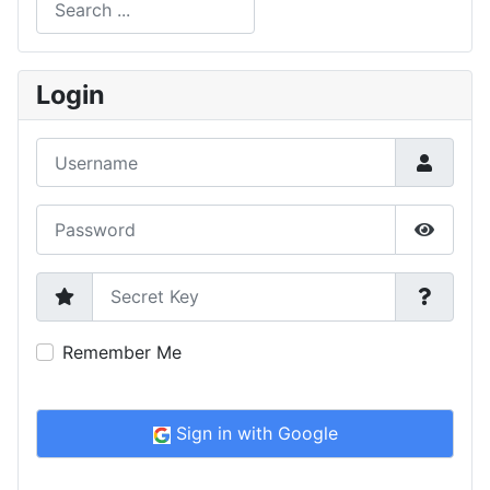
Type 2 or more characters for results.
Login
Username
Password
Show P
Secret Key
Remember Me
Sign in with Google