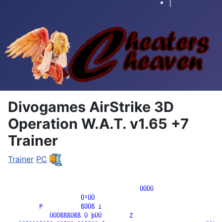
|
Divogames AirStrike 3D
Operation W.A.T. v1.65 +7
Trainer
Trainer
PC
		                      ÜÛÛÜ

                     Û²ÜÛ

         P           ßÛÛß i                                   
            ÜÜÛßßßÜßß Ü þÜÜ        Z
