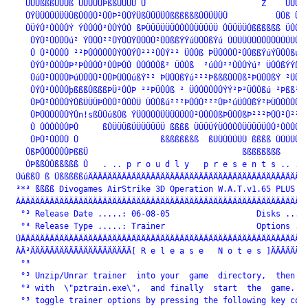
   ÜÜÛßßßÛÜÛß ÜÜÛÜÜÞßßÛÛÜÜ Û                        Z    ÜÜÜÛß
   ÛÝÜÜÛÜÜÜÜÜßÛÛÛÛ²ÛÛÞ²ÛÛÝÜßÜÜÜÜÛßßßßßßÛÜÜÜÜÜ          ÜÛß ÜÜÜ
   ÛÜÝÛ²ÛÛÛÛÝ ÝÛÛÛÛ²ÛÛÝÛÛ ßÞÜÜÜÜÜÜÛÛÛÛÜÜÜÜÜ ÛÜÜÜÜÛßßßßßß ÜÛÛÛ²
    ÛÝÛ²ÛÛÛÛú² ÝÛÛÛ²²ÛÝÛÛÝÛÛÛÛ²ÛÛßßÝÝúÜÛÛßÝú ÜÜÜÜÜÜÛÛÛÛÜÜÜÜÜÝ²
    Û Û²ÛÛÛÛ ²²ÞÛÛÛÛÛÛÝÛÛÝÛ²²²ÛÛÝ²² ÜÛÛß ÞÜÛÛÛÛ²ÛÛßßÝúÝÜÛÛßúÜÛ
    ÛÝÛ²ÛÛÛÛÞ²ÞÛÛÛÛ²ÛÛÞÛÛ ÛÛÛÛÛß² ÜÛÛß  ²úÛÛ²²ÛÛÛÝú² ÜÛÛßÝÝßßß
    ÛúÛ²ÛÛÛÛÞúÜÛÛÛ²ÛÛÞÜÛÛúßÝ²² ÞÜÛÛßÝú²²²ÞßßßÛÛÛß²ÞÜÛÛßÝ ²ÜÜÞÜ
    ÛÝÛ²ÛÛÛÛþßßßÛßßßÞÜ²ÛÛÞ ²²ÞÜÛÛß ² ÜÛÛÛÛÛÛÝÝ²Þ²ÜÛÛßú ²Þßß²ßß
    ÛÞÛ²ÛÛÛÛÝÛßÜÜÜÞÛÛÛ²ÛÛÛÜ ÜÛÛßú²²²ÞÛÛÛ²²²ÛÞ²úÜÛÛßÝ²ÞÜÛÛÛÛÛÛÝ
    ÛÞÛÛÛÛÛÛÝÛn!sßÜÜúßÛß ÝÜÛÛÛÛÜÜÜÜÜÛÛ²ÛÛÛÛßÞÜÛÛßÞ²²²ÞÛÛ²Û²²ÛÞ
    Û ÛÛÛÛÛÛÞÛ     ßÛÜÜÜßÜÜÜÜÜÜÜ ßßßß ÜÜÜÜÝÜÛÛÛÛÜÜÜÜÜÛÛ²ÛÛÛÛß 
    ÛÞÛ²ÛÛÛÛ Û                 ßßßßßßßß  ßÜÜÜÜÜÜÜ ßßßß ÜÜÜÜÜÜÛ
   ÛßÞÛÛÛÛÛÛÞßßÜ                                ßßßßßßßß      
   ÛÞßßÛÛßßßßß Û   . .. p r o u d l y   p r e s e n t s .. .

 ÚúßßÛ ß ÜßßßßßúÄÄÄÄÄÄÄÄÄÄÄÄÄÄÄÄÄÄÄÄÄÄÄÄÄÄÄÄÄÄÄÄÄÄÄÄÄÄÄÄÄÄÄÄÄÄ
 ³*³ ßßßß Divogames AirStrike 3D Operation W.A.T.v1.65 PLUS 7 
 ÀÄÄÄÄÄÄÄÄÄÄÄÄÄÄÄÄÄÄÄÄÄÄÄÄÄÄÄÄÄÄÄÄÄÄÄÄÄÄÄÄÄÄÄÄÄÄÄÄÄÄÄÄÄÄÄÄÄÄÄÄ
  °³ Release Date .....: 06-08-05                  Disks .....
  °³ Release Type .....: Trainer                   Options ...
 ÚÄÄÄÄÄÄÄÄÄÄÄÄÄÄÄÄÄÄÄÄÄÄÄÄÄÄÄÄÄÄÄÄÄÄÄÄÄÄÄÄÄÄÄÄÄÄÄÄÄÄÄÄÄÄÄÄÄÄÄÄ
 ÀÄ³ÄÄÄÄÄÄÄÄÄÄÄÄÄÄÄÄÄÄÄÄÄ[ R e l e a s e   N o t e s ]ÄÄÄÄÄÄÄÄ
  °³                                                          
  °³ Unzip/Unrar trainer  into your  game  directory,  then  s
  °³ with  \"pztrain.exe\",  and finally  start  the  game.  D
  °³ toggle trainer options by pressing the following key comb