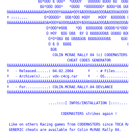
                ßÜ³ÛÛÛ ß ÛÛÛ³  ³ÛÛÛÛÝ   ÜÛÛÛÛÜ ßÛÜÜ ßÜ  ÜÜßß Ü
                 ßÜ³ÛÛÛ ÛÛÛ³   ³ÛÛÛÛ  ³ÛÛÛÛÛÛÛÛ³ ßÛÛÜ³Ûß ÜÜÛÛß
 ÖÄÄÄÄÄÄÄÄÄÄÄÄÄÄÄÄÛÄÞÛÛÜÛÛÝÄÄÄÄÄÞÛÛÝÄÅÛÛÛßÄÄßÛÛÛÅÄßÛÛÜÄÜÛÛÛßÄÜ
 º ::::....        Û³ÛÛÛÛÛ³  ÜÛß³ÛÛÛ ÞÛÛÝ    ÞÛÛÝ  ßÛÛÛÛÛß Üß 
 ÓÄÄÄÄÄÄÄÄÄÄÄÄÄÄÄÄÄÛÄÞÛÛÛÝÄÜÛÛßÄÄÅÛÛÝÅÛÛÛÄÄÄÄÛÛÛÅÅÜÛÛÛßÛÛÛÅßÜÄ
                    Û³ÛÛÛ³ÞÛÛß    ³ÛÛ  ßÛÛÜÜÛÛß ÜÛÛÛß³Ü³ÛÛÛ³ßÜ
                    Û ÞÛÝ  ßÛÜ Üßß  ßÝ Ü ßßßßÜÜÛßß ÜÜßßÜ ßÛÛÜ 
                     Û³Û³ÛßÜ ßß ÜßßßÜÜß ßßßßÜÜÜÜÜßß     ßÜÜ ßß
                     Û ß Û  ßßßß                           ßßÜ
                      ßÜß

                       COLIN MCRAE RALLY 04 (c) CODEMASTERS

                              CHEAT CODES GENERATOR

 ÖÄÄÄÄÄÄÄÄÄÄÄÄÄÄÄÄÄÄÄÄÄÄÄÄÄÄÄÄÄÄÄÄÄÄÄÄÄÄÒÄÄÄÄÄÄÄÄÄÄÄÄÄÄÄÄÄÄÄÄÄ
 º   - Released......: 04.02.2004       º   - # Files.........
 º   - Archive(s)....: vdx-c4cg.rar     º   - OS..............
 ÇÄÄÄÄÄÄÄÄÄÄÄÄÄÄÄÄÄÄÄÄÄÄÄÄÄÄÄÄÄÄÄÄÄÄÄÄÄÄÐÄÄÄÄÄÄÄÄÄÄÄÄÄÄÄÄÄÄÄÄÄ
 º   - For...........: COLIN.MCRAE.RALLY.04-DEViANCE          
 ÓÄÄÄÄÄÄÄÄÄÄÄÄÄÄÄÄÄÄÄÄÄÄÄÄÄÄÄÄÄÄÄÄÄÄÄÄÄÄÄÄÄÄÄÄÄÄÄÄÄÄÄÄÄÄÄÄÄÄÄÄ
                     ....::::[ INFOS/INSTALLATION ]::::....

                           CODEMASTERS strikes again !

  Like on others Racing games from CODEMASTERS since TOCA RACE
  GENERIC cheats are available for Colin McRAE Rally 04.
