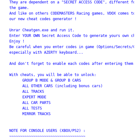
  They are dependent on a "SECRET ACCESS CODE", different for 
  the game.

  And like on others CODEMASTERS Racing games, VDOX comes to t
  our new cheat codes generator !

  Unrar Cheatgen.exe and run it.

  Enter YOUR OWN Secret Access Code to generate yours own chea
  Enjoy !

  Be careful when you enter codes in game (Options/Secrets/Cod
  especially with AZERTY keyboard...

  And don't forget to enable each codes after entering them.

  With cheats, you will be able to unlock:

        GROUP B MODE & GROUP B CARS

        ALL OTHER CARS (including bonus cars)

        ALL TRACKS

        EXPERT MODE

        ALL CAR PARTS

        ALL TESTS

        MIRROR TRACKS

  NOTE FOR CONSOLE USERS (XBOX/PS2) : 

  ~~~~~~~~~~~~~~~~~~~~~~~~~~~~~~~~~~~
