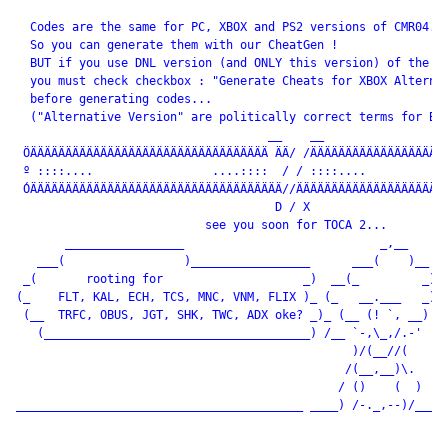
  Codes are the same for PC, XBOX and PS2 versions of CMR04...
  So you can generate them with our CheatGen !

  BUT if you use DNL version (and ONLY this version) of the ga
  you must check checkbox : "Generate Cheats for XBOX Alternat
  before generating codes...

  ("Alternative Version" are politically correct terms for BET
                                    __    __

 ÖÄÄÄÄÄÄÄÄÄÄÄÄÄÄÄÄÄÄÄÄÄÄÄÄÄÄÄÄÄÄÄÄÄÄ ÄÄ/ /ÄÄÄÄÄÄÄÄÄÄÄÄÄÄÄÄÄÄÄÄ
 º ::::....                 ....::::  / / ::::....            
 ÓÄÄÄÄÄÄÄÄÄÄÄÄÄÄÄÄÄÄÄÄÄÄÄÄÄÄÄÄÄÄÄÄÄÄÄÄ//ÄÄÄÄÄÄÄÄÄÄÄÄÄÄÄÄÄÄÄÄÄÄ
                                     D / X 

                           see you soon for TOCA 2...

       _________________                            _,__

   ___(                 )_________________      ___(    )__

 _(       rooting for                    _)  __(_         _)

(_    FLT, KAL, ECH, TCS, MNC, VNM, FLIX )_ (_   __.___   _)

 (__  TRFC, OBUS, JGT, SHK, TWC, ADX oke? _)_ (__ (! `, __)

   (______________________________________) /__ `-,\_,/.-'

                                                )/(__//(

                                               /(__,__)\.

                                              / ()    (  )

_________________________________________ ____) /-._,--)/___ _