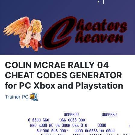
|
COLIN MCRAE RALLY 04
CHEAT CODES GENERATOR
for PC Xbox and Playstation
Trainer
PC
		            ÜßßßßÜÜ           ÜÜßßßßÜ

           Û ßßÜÜ ßßÜ     Üßß ÜÜßß ÛÜÜ

            ßßÜ ßÛÛÜ ßÜ Üß ÜÛÛß Üßß Ü Û     ÜÜÜÜ           ú
ú

               ßÜ³ÛÛÛ ßÜß ÛÛÛ³   ÜÛÛÛ ÛÜßßßß ÜÜ ßßÜÜ        ÜÜ