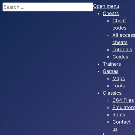
Search
Open menu
Cheats
Cheat
codes
All acces
cheats
Tutorials
Guides
Trainers
Games
Maps
Tools
Classics
C64 Files
Emulator
Roms
Contact
us