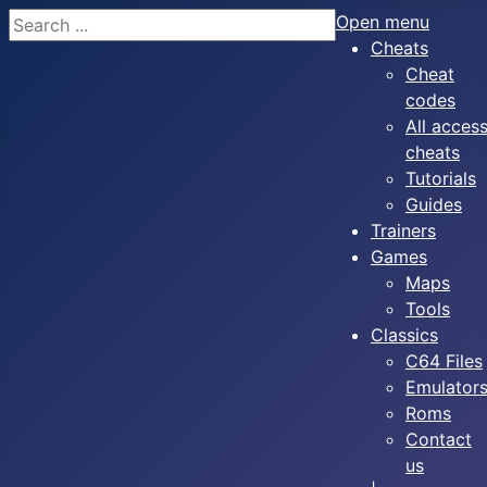
Search
Open menu
Cheats
Cheat
codes
All acces
cheats
Tutorials
Guides
Trainers
Games
Maps
Tools
Classics
C64 Files
Emulator
Roms
Contact
us