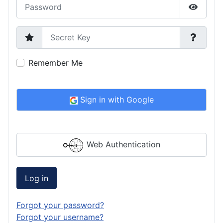
Password
Show P
Secret Key
Remember Me
Sign in with Google
Web Authentication
Log in
Forgot your password?
Forgot your username?