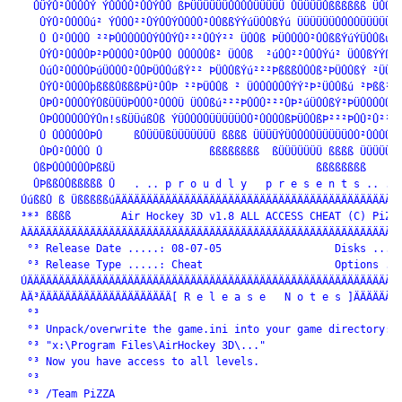
   ÛÜÝÛ²ÛÛÛÛÝ ÝÛÛÛÛ²ÛÛÝÛÛ ßÞÜÜÜÜÜÜÛÛÛÛÜÜÜÜÜ ÛÜÜÜÜÛßßßßßß ÜÛÛÛ²
    ÛÝÛ²ÛÛÛÛú² ÝÛÛÛ²²ÛÝÛÛÝÛÛÛÛ²ÛÛßßÝÝúÜÛÛßÝú ÜÜÜÜÜÜÛÛÛÛÜÜÜÜÜÝ²
    Û Û²ÛÛÛÛ ²²ÞÛÛÛÛÛÛÝÛÛÝÛ²²²ÛÛÝ²² ÜÛÛß ÞÜÛÛÛÛ²ÛÛßßÝúÝÜÛÛßúÜÛ
    ÛÝÛ²ÛÛÛÛÞ²ÞÛÛÛÛ²ÛÛÞÛÛ ÛÛÛÛÛß² ÜÛÛß  ²úÛÛ²²ÛÛÛÝú² ÜÛÛßÝÝßßß
    ÛúÛ²ÛÛÛÛÞúÜÛÛÛ²ÛÛÞÜÛÛúßÝ²² ÞÜÛÛßÝú²²²ÞßßßÛÛÛß²ÞÜÛÛßÝ ²ÜÜÞÜ
    ÛÝÛ²ÛÛÛÛþßßßÛßßßÞÜ²ÛÛÞ ²²ÞÜÛÛß ² ÜÛÛÛÛÛÛÝÝ²Þ²ÜÛÛßú ²Þßß²ßß
    ÛÞÛ²ÛÛÛÛÝÛßÜÜÜÞÛÛÛ²ÛÛÛÜ ÜÛÛßú²²²ÞÛÛÛ²²²ÛÞ²úÜÛÛßÝ²ÞÜÛÛÛÛÛÛÝ
    ÛÞÛÛÛÛÛÛÝÛn!sßÜÜúßÛß ÝÜÛÛÛÛÜÜÜÜÜÛÛ²ÛÛÛÛßÞÜÛÛßÞ²²²ÞÛÛ²Û²²ÛÞ
    Û ÛÛÛÛÛÛÞÛ     ßÛÜÜÜßÜÜÜÜÜÜÜ ßßßß ÜÜÜÜÝÜÛÛÛÛÜÜÜÜÜÛÛ²ÛÛÛÛß 
    ÛÞÛ²ÛÛÛÛ Û                 ßßßßßßßß  ßÜÜÜÜÜÜÜ ßßßß ÜÜÜÜÜÜÛ
   ÛßÞÛÛÛÛÛÛÞßßÜ                                ßßßßßßßß      
   ÛÞßßÛÛßßßßß Û   . .. p r o u d l y   p r e s e n t s .. .

 ÚúßßÛ ß ÜßßßßßúÄÄÄÄÄÄÄÄÄÄÄÄÄÄÄÄÄÄÄÄÄÄÄÄÄÄÄÄÄÄÄÄÄÄÄÄÄÄÄÄÄÄÄÄÄÄ
 ³*³ ßßßß        Air Hockey 3D v1.8 ALL ACCESS CHEAT (C) PiZZA
 ÀÄÄÄÄÄÄÄÄÄÄÄÄÄÄÄÄÄÄÄÄÄÄÄÄÄÄÄÄÄÄÄÄÄÄÄÄÄÄÄÄÄÄÄÄÄÄÄÄÄÄÄÄÄÄÄÄÄÄÄÄ
  °³ Release Date .....: 08-07-05                  Disks .....
  °³ Release Type .....: Cheat                     Options ...
 ÚÄÄÄÄÄÄÄÄÄÄÄÄÄÄÄÄÄÄÄÄÄÄÄÄÄÄÄÄÄÄÄÄÄÄÄÄÄÄÄÄÄÄÄÄÄÄÄÄÄÄÄÄÄÄÄÄÄÄÄÄ
 ÀÄ³ÄÄÄÄÄÄÄÄÄÄÄÄÄÄÄÄÄÄÄÄÄ[ R e l e a s e   N o t e s ]ÄÄÄÄÄÄÄÄ
  °³                                                          
  °³ Unpack/overwrite the game.ini into your game directory:  
  °³ "x:\Program Files\AirHockey 3D\..."                      
  °³ Now you have access to all levels.                       
  °³                                                          
  °³ /Team PiZZA                                              