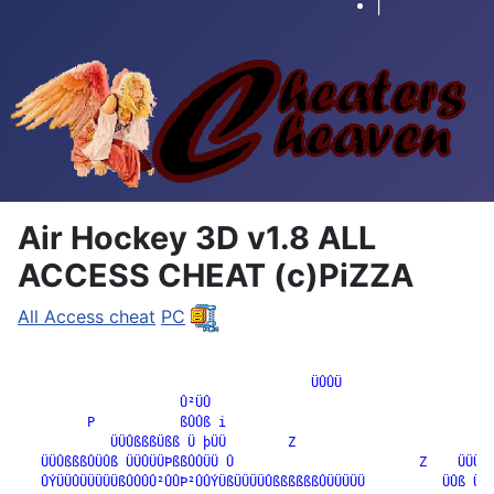
|
Air Hockey 3D v1.8 ALL
ACCESS CHEAT (c)PiZZA
All Access cheat
PC
		                      ÜÛÛÜ

                     Û²ÜÛ

         P           ßÛÛß i                                   
            ÜÜÛßßßÜßß Ü þÜÜ        Z

   ÜÜÛßßßÛÜÛß ÜÜÛÜÜÞßßÛÛÜÜ Û                        Z    ÜÜÜÛß
   ÛÝÜÜÛÜÜÜÜÜßÛÛÛÛ²ÛÛÞ²ÛÛÝÜßÜÜÜÜÛßßßßßßÛÜÜÜÜÜ          ÜÛß ÜÜÜ