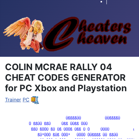
|
COLIN MCRAE RALLY 04
CHEAT CODES GENERATOR
for PC Xbox and Playstation
Trainer
PC
		            ÜßßßßÜÜ           ÜÜßßßßÜ

           Û ßßÜÜ ßßÜ     Üßß ÜÜßß ÛÜÜ

            ßßÜ ßÛÛÜ ßÜ Üß ÜÛÛß Üßß Ü Û     ÜÜÜÜ           ú
ú

               ßÜ³ÛÛÛ ßÜß ÛÛÛ³   ÜÛÛÛ ÛÜßßßß ÜÜ ßßÜÜ        ÜÜ