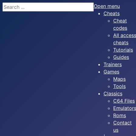
Search
Open menu
Cheats
Cheat
codes
All acces
cheats
Tutorials
Guides
Trainers
Games
Maps
Tools
Classics
C64 Files
Emulator
Roms
Contact
us