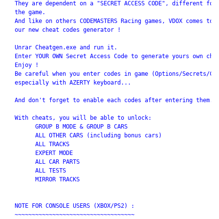
  They are dependent on a "SECRET ACCESS CODE", different for 
  the game.

  And like on others CODEMASTERS Racing games, VDOX comes to t
  our new cheat codes generator !

  Unrar Cheatgen.exe and run it.

  Enter YOUR OWN Secret Access Code to generate yours own chea
  Enjoy !

  Be careful when you enter codes in game (Options/Secrets/Cod
  especially with AZERTY keyboard...

  And don't forget to enable each codes after entering them.

  With cheats, you will be able to unlock:

        GROUP B MODE & GROUP B CARS

        ALL OTHER CARS (including bonus cars)

        ALL TRACKS

        EXPERT MODE

        ALL CAR PARTS

        ALL TESTS

        MIRROR TRACKS

  NOTE FOR CONSOLE USERS (XBOX/PS2) : 

  ~~~~~~~~~~~~~~~~~~~~~~~~~~~~~~~~~~~
