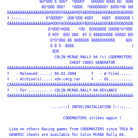
                ßÜ³ÛÛÛ ß ÛÛÛ³  ³ÛÛÛÛÝ   ÜÛÛÛÛÜ ßÛÜÜ ßÜ  ÜÜßß Ü
                 ßÜ³ÛÛÛ ÛÛÛ³   ³ÛÛÛÛ  ³ÛÛÛÛÛÛÛÛ³ ßÛÛÜ³Ûß ÜÜÛÛß
 ÖÄÄÄÄÄÄÄÄÄÄÄÄÄÄÄÄÛÄÞÛÛÜÛÛÝÄÄÄÄÄÞÛÛÝÄÅÛÛÛßÄÄßÛÛÛÅÄßÛÛÜÄÜÛÛÛßÄÜ
 º ::::....        Û³ÛÛÛÛÛ³  ÜÛß³ÛÛÛ ÞÛÛÝ    ÞÛÛÝ  ßÛÛÛÛÛß Üß 
 ÓÄÄÄÄÄÄÄÄÄÄÄÄÄÄÄÄÄÛÄÞÛÛÛÝÄÜÛÛßÄÄÅÛÛÝÅÛÛÛÄÄÄÄÛÛÛÅÅÜÛÛÛßÛÛÛÅßÜÄ
                    Û³ÛÛÛ³ÞÛÛß    ³ÛÛ  ßÛÛÜÜÛÛß ÜÛÛÛß³Ü³ÛÛÛ³ßÜ
                    Û ÞÛÝ  ßÛÜ Üßß  ßÝ Ü ßßßßÜÜÛßß ÜÜßßÜ ßÛÛÜ 
                     Û³Û³ÛßÜ ßß ÜßßßÜÜß ßßßßÜÜÜÜÜßß     ßÜÜ ßß
                     Û ß Û  ßßßß                           ßßÜ
                      ßÜß

                       COLIN MCRAE RALLY 04 (c) CODEMASTERS

                              CHEAT CODES GENERATOR

 ÖÄÄÄÄÄÄÄÄÄÄÄÄÄÄÄÄÄÄÄÄÄÄÄÄÄÄÄÄÄÄÄÄÄÄÄÄÄÄÒÄÄÄÄÄÄÄÄÄÄÄÄÄÄÄÄÄÄÄÄÄ
 º   - Released......: 04.02.2004       º   - # Files.........
 º   - Archive(s)....: vdx-c4cg.rar     º   - OS..............
 ÇÄÄÄÄÄÄÄÄÄÄÄÄÄÄÄÄÄÄÄÄÄÄÄÄÄÄÄÄÄÄÄÄÄÄÄÄÄÄÐÄÄÄÄÄÄÄÄÄÄÄÄÄÄÄÄÄÄÄÄÄ
 º   - For...........: COLIN.MCRAE.RALLY.04-DEViANCE          
 ÓÄÄÄÄÄÄÄÄÄÄÄÄÄÄÄÄÄÄÄÄÄÄÄÄÄÄÄÄÄÄÄÄÄÄÄÄÄÄÄÄÄÄÄÄÄÄÄÄÄÄÄÄÄÄÄÄÄÄÄÄ
                     ....::::[ INFOS/INSTALLATION ]::::....

                           CODEMASTERS strikes again !

  Like on others Racing games from CODEMASTERS since TOCA RACE
  GENERIC cheats are available for Colin McRAE Rally 04.
