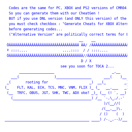
  Codes are the same for PC, XBOX and PS2 versions of CMR04...
  So you can generate them with our CheatGen !

  BUT if you use DNL version (and ONLY this version) of the ga
  you must check checkbox : "Generate Cheats for XBOX Alternat
  before generating codes...

  ("Alternative Version" are politically correct terms for BET
                                    __    __

 ÖÄÄÄÄÄÄÄÄÄÄÄÄÄÄÄÄÄÄÄÄÄÄÄÄÄÄÄÄÄÄÄÄÄÄ ÄÄ/ /ÄÄÄÄÄÄÄÄÄÄÄÄÄÄÄÄÄÄÄÄ
 º ::::....                 ....::::  / / ::::....            
 ÓÄÄÄÄÄÄÄÄÄÄÄÄÄÄÄÄÄÄÄÄÄÄÄÄÄÄÄÄÄÄÄÄÄÄÄÄ//ÄÄÄÄÄÄÄÄÄÄÄÄÄÄÄÄÄÄÄÄÄÄ
                                     D / X 

                           see you soon for TOCA 2...

       _________________                            _,__

   ___(                 )_________________      ___(    )__

 _(       rooting for                    _)  __(_         _)

(_    FLT, KAL, ECH, TCS, MNC, VNM, FLIX )_ (_   __.___   _)

 (__  TRFC, OBUS, JGT, SHK, TWC, ADX oke? _)_ (__ (! `, __)

   (______________________________________) /__ `-,\_,/.-'

                                                )/(__//(

                                               /(__,__)\.

                                              / ()    (  )

_________________________________________ ____) /-._,--)/___ _