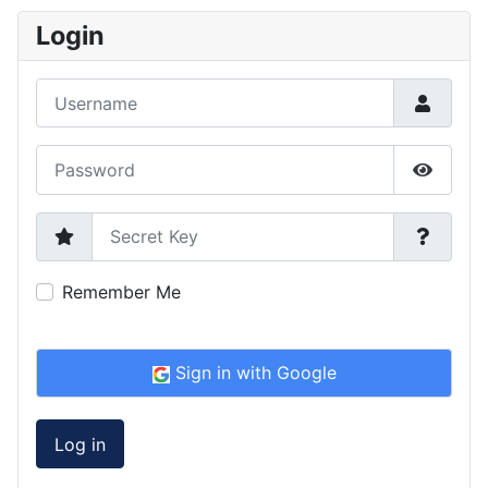
Login
Username
Password
Show P
Secret Key
Remember Me
Sign in with Google
Log in