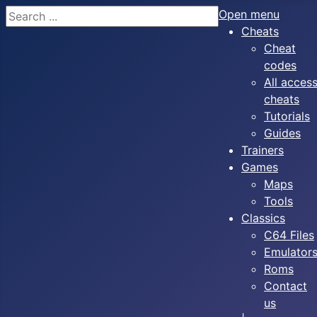
Search
Open menu
Cheats
Cheat
codes
All acces
cheats
Tutorials
Guides
Trainers
Games
Maps
Tools
Classics
C64 Files
Emulator
Roms
Contact
us