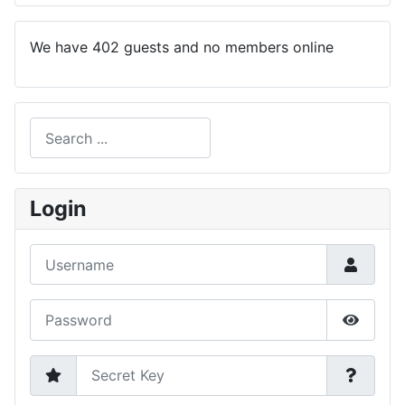
We have 402 guests and no members online
Search
Type 2 or more characters for results.
Login
Username
Password
Show P
Secret Key