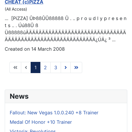
CHEAT
(c)PiZZA
(All Access)
... [PiZZA] ÛÞßßÛÛßßßßß Û . .. p r o u d l y p r e s e n
t s .. . ÚúßßÛ ß
ÜßßßßßúÄÄÄÄÄÄÄÄÄÄÄÄÄÄÄÄÄÄÄÄÄÄÄÄÄÄÄÄÄÄÄ
ÄÄÄÄÄÄÄÄÄÄÄÄÄÄÄÄÄÄÄÄÄÄÄÄÄÄÄÄ¿ÚÄ¿ ³ ...
Created on 14 March 2008
1
2
3
News
Fallout: New Vegas 1.0.0.240 +8 Trainer
Medal Of Honor +10 Trainer
Victoria: Revolutions