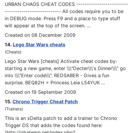
URBAN CHAOS
CHEAT
CODES -------------------------
--------------------------- All codes require you to be
in DEBUG mode. Press F9 and a place to type stuff
will appear at the top of the screen. ...
Created on 08 December 2009
14.
Lego Star Wars
cheat
s
(Cheats)
Lego Star Wars [
cheat
s] Activate cheat codes by:
starting a new game, enter \\\"Decter\\\'s Dinner\\\" go
into \\\"Enter code\\\". REDSABER - Gives a fun
surprise. BEQ82H = Princess Leia L54YUK ...
Created on 19 September 2009
15.
Chrono Trigger
Cheat
Patch
(Trainers)
This is an xDelta patch to add a trainer to Chrono
Trigger DS that adds the codes found here:
(http://gbatemp.net/index.php?