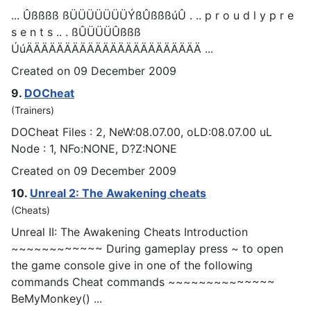
... Ûßßßß ßÜÜÜÜÜÜÜÝßÛßßßúÛ . .. p r o u d l y p r e
s e n t s .. . ßÛÜÜÜÛßßß
ÚúÄÄÄÄÄÄÄÄÄÄÄÄÄÄÄÄÄÄÄÄÄÄÄ ...
Created on 09 December 2009
9.
DO
Cheat
(Trainers)
DO
Cheat
Files : 2, NeW:08.07.00, oLD:08.07.00 uL
Node : 1, NFo:NONE, D?Z:NONE
Created on 09 December 2009
10.
Unreal 2: The Awakening
cheat
s
(Cheats)
Unreal II: The Awakening
Cheat
s Introduction
~~~~~~~~~~~~ During gameplay press ~ to open
the game console give in one of the following
commands Cheat commands ~~~~~~~~~~~~~~
BeMyMonkey() ...