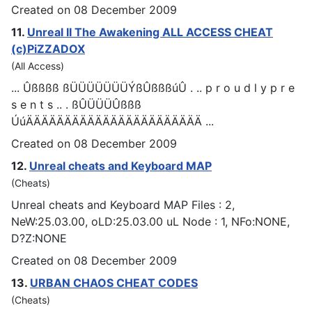
Created on 08 December 2009
11.
Unreal II The Awakening ALL ACCESS
CHEAT
(c)PiZZADOX
(All Access)
... Ûßßßß ßÜÜÜÜÜÜÜÝßÛßßßúÛ . .. p r o u d l y p r e
s e n t s .. . ßÛÜÜÜÛßßß
ÚúÄÄÄÄÄÄÄÄÄÄÄÄÄÄÄÄÄÄÄÄÄÄÄ ...
Created on 08 December 2009
12.
Unreal
cheat
s and Keyboard MAP
(Cheats)
Unreal
cheat
s and Keyboard MAP Files : 2,
NeW:25.03.00, oLD:25.03.00 uL Node : 1, NFo:NONE,
D?Z:NONE
Created on 08 December 2009
13.
URBAN CHAOS
CHEAT
CODES
(Cheats)