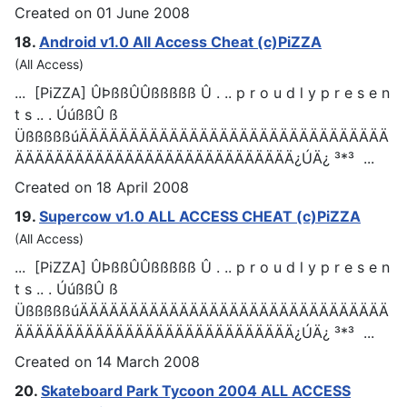
Created on 01 June 2008
18.
Android v1.0 All Access
Cheat
(c)PiZZA
(All Access)
... [PiZZA] ÛÞßßÛÛßßßßß Û . .. p r o u d l y p r e s e n
t s .. . ÚúßßÛ ß
ÜßßßßßúÄÄÄÄÄÄÄÄÄÄÄÄÄÄÄÄÄÄÄÄÄÄÄÄÄÄÄÄÄÄÄ
ÄÄÄÄÄÄÄÄÄÄÄÄÄÄÄÄÄÄÄÄÄÄÄÄÄÄÄÄ¿ÚÄ¿ ³*³ ...
Created on 18 April 2008
19.
Supercow v1.0 ALL ACCESS
CHEAT
(c)PiZZA
(All Access)
... [PiZZA] ÛÞßßÛÛßßßßß Û . .. p r o u d l y p r e s e n
t s .. . ÚúßßÛ ß
ÜßßßßßúÄÄÄÄÄÄÄÄÄÄÄÄÄÄÄÄÄÄÄÄÄÄÄÄÄÄÄÄÄÄÄ
ÄÄÄÄÄÄÄÄÄÄÄÄÄÄÄÄÄÄÄÄÄÄÄÄÄÄÄÄ¿ÚÄ¿ ³*³ ...
Created on 14 March 2008
20.
Skateboard Park Tycoon 2004 ALL ACCESS