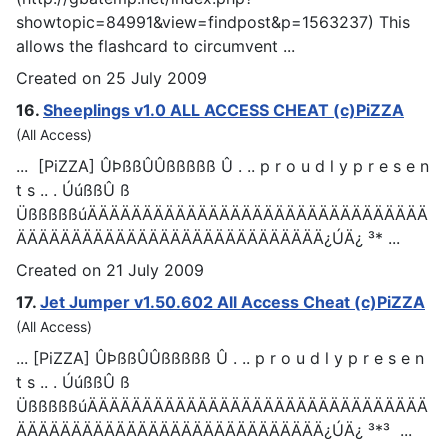
showtopic=84991&view=findpost&p=1563237) This
allows the flashcard to circumvent ...
Created on 25 July 2009
16.
Sheeplings v1.0 ALL ACCESS
CHEAT
(c)PiZZA
(All Access)
... [PiZZA] ÛÞßßÛÛßßßßß Û . .. p r o u d l y p r e s e n
t s .. . ÚúßßÛ ß
ÜßßßßßúÄÄÄÄÄÄÄÄÄÄÄÄÄÄÄÄÄÄÄÄÄÄÄÄÄÄÄÄÄÄÄ
ÄÄÄÄÄÄÄÄÄÄÄÄÄÄÄÄÄÄÄÄÄÄÄÄÄÄÄÄ¿ÚÄ¿ ³* ...
Created on 21 July 2009
17.
Jet Jumper v1.50.602 All Access
Cheat
(c)PiZZA
(All Access)
... [PiZZA] ÛÞßßÛÛßßßßß Û . .. p r o u d l y p r e s e n
t s .. . ÚúßßÛ ß
ÜßßßßßúÄÄÄÄÄÄÄÄÄÄÄÄÄÄÄÄÄÄÄÄÄÄÄÄÄÄÄÄÄÄÄ
ÄÄÄÄÄÄÄÄÄÄÄÄÄÄÄÄÄÄÄÄÄÄÄÄÄÄÄÄ¿ÚÄ¿ ³*³ ...