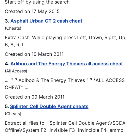
Start off by using the search.
Created on 17 May 2015
3.
Asphalt Urban GT 2 cash
cheat
(Cheats)
Extra Cash: While playing press Left, Down, Right, Up,
B, A, R, L
Created on 10 March 2011
4.
Adiboo and The Energy Thieves all access
cheat
(All Access)
... ³ ³ Adiboo & The Energy Thieves ³ ³ *ALL ACCESS
CHEAT
* ...
Created on 09 March 2011
5.
Splinter Cell Double Agent
cheat
s
(Cheats)
Extract all files to - Splinter Cell Double Agent\\SCDA-
Offline\\System F2=invisible F3=invincible F4=ammo