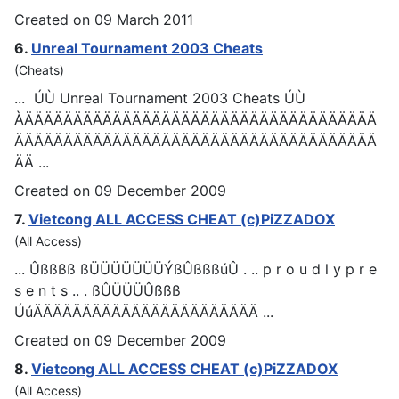
Created on 09 March 2011
6.
Unreal Tournament 2003
Cheat
s
(Cheats)
... ÚÙ Unreal Tournament 2003
Cheat
s ÚÙ
ÀÄÄÄÄÄÄÄÄÄÄÄÄÄÄÄÄÄÄÄÄÄÄÄÄÄÄÄÄÄÄÄÄÄÄÄÄ
ÄÄÄÄÄÄÄÄÄÄÄÄÄÄÄÄÄÄÄÄÄÄÄÄÄÄÄÄÄÄÄÄÄÄÄÄÄ
ÄÄ ...
Created on 09 December 2009
7.
Vietcong ALL ACCESS
CHEAT
(c)PiZZADOX
(All Access)
... Ûßßßß ßÜÜÜÜÜÜÜÝßÛßßßúÛ . .. p r o u d l y p r e
s e n t s .. . ßÛÜÜÜÛßßß
ÚúÄÄÄÄÄÄÄÄÄÄÄÄÄÄÄÄÄÄÄÄÄÄÄ ...
Created on 09 December 2009
8.
Vietcong ALL ACCESS
CHEAT
(c)PiZZADOX
(All Access)