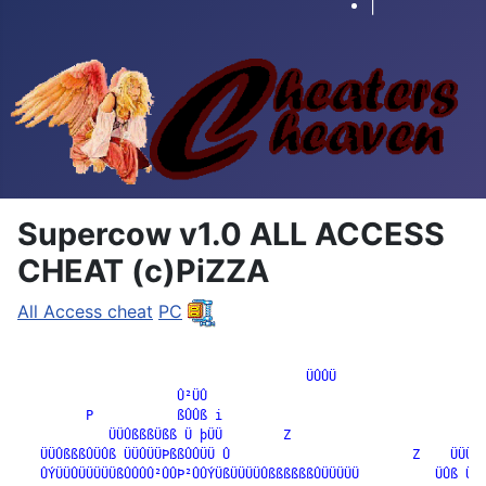
|
Supercow v1.0 ALL ACCESS
CHEAT (c)PiZZA
All Access cheat
PC
		                      ÜÛÛÜ

                     Û²ÜÛ

         P           ßÛÛß i                                   
            ÜÜÛßßßÜßß Ü þÜÜ        Z

   ÜÜÛßßßÛÜÛß ÜÜÛÜÜÞßßÛÛÜÜ Û                        Z    ÜÜÜÛß
   ÛÝÜÜÛÜÜÜÜÜßÛÛÛÛ²ÛÛÞ²ÛÛÝÜßÜÜÜÜÛßßßßßßÛÜÜÜÜÜ          ÜÛß ÜÜÜ