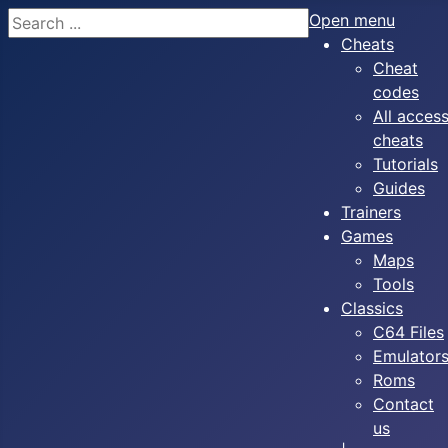
Search
Open menu
Cheats
Cheat
codes
All acces
cheats
Tutorials
Guides
Trainers
Games
Maps
Tools
Classics
C64 Files
Emulator
Roms
Contact
us