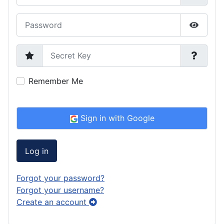
Password
Show P
Secret Key
Remember Me
Sign in with Google
Log in
Forgot your password?
Forgot your username?
Create an account