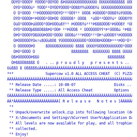
   ÛÜÝÛ²ÛÛÛÛÝ ÝÛÛÛÛ²ÛÛÝÛÛ ßÞÜÜÜÜÜÜÛÛÛÛÜÜÜÜÜ ÛÜÜÜÜÛßßßßßß ÜÛÛÛ²
    ÛÝÛ²ÛÛÛÛú² ÝÛÛÛ²²ÛÝÛÛÝÛÛÛÛ²ÛÛßßÝÝúÜÛÛßÝú ÜÜÜÜÜÜÛÛÛÛÜÜÜÜÜÝ²
    Û Û²ÛÛÛÛ ²²ÞÛÛÛÛÛÛÝÛÛÝÛ²²²ÛÛÝ²² ÜÛÛß ÞÜÛÛÛÛ²ÛÛßßÝúÝÜÛÛßúÜÛ
    ÛÝÛ²ÛÛÛÛÞ²ÞÛÛÛÛ²ÛÛÞÛÛ ÛÛÛÛÛß² ÜÛÛß  ²úÛÛ²²ÛÛÛÝú² ÜÛÛßÝÝßßß
    ÛúÛ²ÛÛÛÛÞúÜÛÛÛ²ÛÛÞÜÛÛúßÝ²² ÞÜÛÛßÝú²²²ÞßßßÛÛÛß²ÞÜÛÛßÝ ²ÜÜÞÜ
    ÛÝÛ²ÛÛÛÛþßßßÛßßßÞÜ²ÛÛÞ ²²ÞÜÛÛß ² ÜÛÛÛÛÛÛÝÝ²Þ²ÜÛÛßú ²Þßß²ßß
    ÛÞÛ²ÛÛÛÛÝÛßÜÜÜÞÛÛÛ²ÛÛÛÜ ÜÛÛßú²²²ÞÛÛÛ²²²ÛÞ²úÜÛÛßÝ²ÞÜÛÛÛÛÛÛÝ
    ÛÞÛÛÛÛÛÛÝÛn!sßÜÜúßÛß ÝÜÛÛÛÛÜÜÜÜÜÛÛ²ÛÛÛÛßÞÜÛÛßÞ²²²ÞÛÛ²Û²²ÛÞ
    Û ÛÛÛÛÛÛÞÛ     ßÛÜÜÜßÜÜÜÜÜÜÜ ßßßß ÜÜÜÜÝÜÛÛÛÛÜÜÜÜÜÛÛ²ÛÛÛÛß 
    ÛÞÛ²ÛÛÛÛ Û                 ßßßßßßßß  ßÜÜÜÜÜÜÜ ßßßß ÜÜÜÜÜÜÛ
   ÛßÞÛÛÛÛÛÛÞßßÜ                                ßßßßßßßß      
   ÛÞßßÛÛßßßßß Û   . .. p r o u d l y   p r e s e n t s .. .

 ÚúßßÛ ß ÜßßßßßúÄÄÄÄÄÄÄÄÄÄÄÄÄÄÄÄÄÄÄÄÄÄÄÄÄÄÄÄÄÄÄÄÄÄÄÄÄÄÄÄÄÄÄÄÄÄ
 ³*³               Supercow v1.0 ALL ACCESS CHEAT  (C) PiZZA  
 ÀÄÄÄÄÄÄÄÄÄÄÄÄÄÄÄÄÄÄÄÄÄÄÄÄÄÄÄÄÄÄÄÄÄÄÄÄÄÄÄÄÄÄÄÄÄÄÄÄÄÄÄÄÄÄÄÄÄÄÄÄ
  °³ Release Date .....: 10-08-07                  Disks .....
  °³ Release Type .....: All Access Cheat          Options ...
 ÚÄÄÄÄÄÄÄÄÄÄÄÄÄÄÄÄÄÄÄÄÄÄÄÄÄÄÄÄÄÄÄÄÄÄÄÄÄÄÄÄÄÄÄÄÄÄÄÄÄÄÄÄÄÄÄÄÄÄÄÄ
 ÀÄ³ÄÄÄÄÄÄÄÄÄÄÄÄÄÄÄÄÄÄÄÄÄ[ R e l e a s e   N o t e s ]ÄÄÄÄÄÄÄÄ
  °³                                                          
  °³ Unpack/overwrite unlock.zip into following location (defa
  °³ X:\Documents and Settings\%Current User%\Application Data
  °³ All levels are now available for play, and all trophies h
  °³ collected.								    ³°

  °³ Enjoy!                                                   