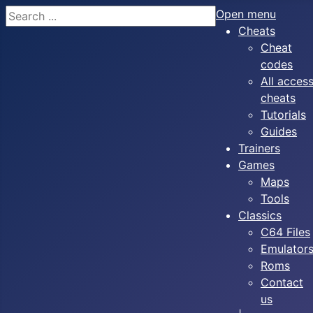
Search
Open menu
Cheats
Cheat
codes
All acces
cheats
Tutorials
Guides
Trainers
Games
Maps
Tools
Classics
C64 Files
Emulator
Roms
Contact
us