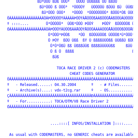
               ßÜ³ÛÛÛ ßÜß ÛÛÛ³   ÜÛÛÛ ÛÜßßßß ÜÜ ßßÜÜ        ÜÜ
                ßÜ³ÛÛÛ ß ÛÛÛ³  ³ÛÛÛÛÝ   ÜÛÛÛÛÜ ßÛÜÜ ßÜ  ÜÜßß Ü
                 ßÜ³ÛÛÛ ÛÛÛ³   ³ÛÛÛÛ  ³ÛÛÛÛÛÛÛÛ³ ßÛÛÜ³Ûß ÜÜÛÛß
 ÖÄÄÄÄÄÄÄÄÄÄÄÄÄÄÄÄÛÄÞÛÛÜÛÛÝÄÄÄÄÄÞÛÛÝÄÅÛÛÛßÄÄßÛÛÛÅÄßÛÛÜÄÜÛÛÛßÄÜ
 º ::::....        Û³ÛÛÛÛÛ³  ÜÛß³ÛÛÛ ÞÛÛÝ    ÞÛÛÝ  ßÛÛÛÛÛß Üß 
 ÓÄÄÄÄÄÄÄÄÄÄÄÄÄÄÄÄÄÛÄÞÛÛÛÝÄÜÛÛßÄÄÅÛÛÝÅÛÛÛÄÄÄÄÛÛÛÅÅÜÛÛÛßÛÛÛÅßÜÄ
                    Û³ÛÛÛ³ÞÛÛß    ³ÛÛ  ßÛÛÜÜÛÛß ÜÛÛÛß³Ü³ÛÛÛ³ßÜ
                    Û ÞÛÝ  ßÛÜ Üßß  ßÝ Ü ßßßßÜÜÛßß ÜÜßßÜ ßÛÛÜ 
                     Û³Û³ÛßÜ ßß ÜßßßÜÜß ßßßßÜÜÜÜÜßß     ßÜÜ ßß
                     Û ß Û  ßßßß                           ßßÜ
                      ßÜß

                        TOCA RACE DRIVER 2 (c) CODEMASTERS

                              CHEAT CODES GENERATOR       

 ÖÄÄÄÄÄÄÄÄÄÄÄÄÄÄÄÄÄÄÄÄÄÄÄÄÄÄÄÄÄÄÄÄÄÄÄÄÄÄÒÄÄÄÄÄÄÄÄÄÄÄÄÄÄÄÄÄÄÄÄÄ
 º   - Released......: 04.30.2004       º   - # Files.........
 º   - Archive(s)....: vdx-t2cg.rar     º   - OS..............
 ÇÄÄÄÄÄÄÄÄÄÄÄÄÄÄÄÄÄÄÄÄÄÄÄÄÄÄÄÄÄÄÄÄÄÄÄÄÄÄÐÄÄÄÄÄÄÄÄÄÄÄÄÄÄÄÄÄÄÄÄÄ
 º   - For...........: TOCA/DTM/V8 Race Driver 2              
 ÓÄÄÄÄÄÄÄÄÄÄÄÄÄÄÄÄÄÄÄÄÄÄÄÄÄÄÄÄÄÄÄÄÄÄÄÄÄÄÄÄÄÄÄÄÄÄÄÄÄÄÄÄÄÄÄÄÄÄÄÄ
                     ....::::[ INFOS/INSTALLATION ]::::....   
  As usual with CODEMASTERS, no GENERIC cheats are available f