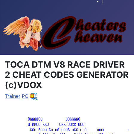
|
TOCA DTM V8 RACE DRIVER
2 CHEAT CODES GENERATOR
(c)VDOX
Trainer
PC
           ÜßßßßÜÜ           ÜÜßßßßÜ

           Û ßßÜÜ ßßÜ     Üßß ÜÜßß ÛÜÜ

            ßßÜ ßÛÛÜ ßÜ Üß ÜÛÛß Üßß Ü Û     ÜÜÜÜ           ú
ú
