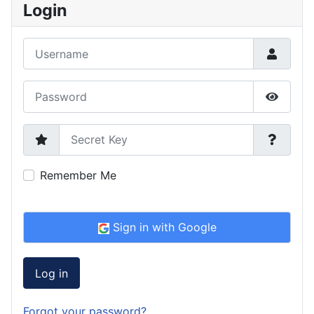
Login
Username
Password
Show P
Secret Key
Remember Me
Sign in with Google
Log in
Forgot your password?