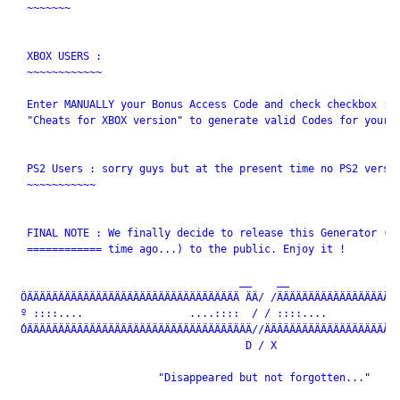
  ~~~~~~~

  XBOX USERS : 

  ~~~~~~~~~~~~

  Enter MANUALLY your Bonus Access Code and check checkbox :

  "Cheats for XBOX version" to generate valid Codes for your f
  PS2 Users : sorry guys but at the present time no PS2 versio
  ~~~~~~~~~~~ 

  FINAL NOTE : We finally decide to release this Generator (fi
  ============ time ago...) to the public. Enjoy it !

                                    __    __

 ÖÄÄÄÄÄÄÄÄÄÄÄÄÄÄÄÄÄÄÄÄÄÄÄÄÄÄÄÄÄÄÄÄÄÄ ÄÄ/ /ÄÄÄÄÄÄÄÄÄÄÄÄÄÄÄÄÄÄÄÄ
 º ::::....                 ....::::  / / ::::....            
 ÓÄÄÄÄÄÄÄÄÄÄÄÄÄÄÄÄÄÄÄÄÄÄÄÄÄÄÄÄÄÄÄÄÄÄÄÄ//ÄÄÄÄÄÄÄÄÄÄÄÄÄÄÄÄÄÄÄÄÄÄ
                                     D / X

                       "Disappeared but not forgotten..."
