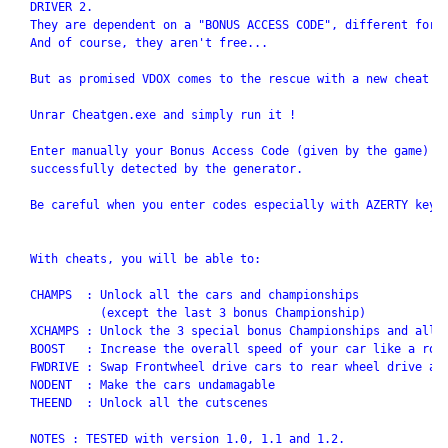
  DRIVER 2.

  They are dependent on a "BONUS ACCESS CODE", different for e
  And of course, they aren't free... 

  But as promised VDOX comes to the rescue with a new cheat co
  Unrar Cheatgen.exe and simply run it !

  Enter manually your Bonus Access Code (given by the game) if
  successfully detected by the generator.

  Be careful when you enter codes especially with AZERTY keybo
  With cheats, you will be able to:

  CHAMPS  : Unlock all the cars and championships 

            (except the last 3 bonus Championship)

  XCHAMPS : Unlock the 3 special bonus Championships and all t
  BOOST   : Increase the overall speed of your car like a rock
  FWDRIVE : Swap Frontwheel drive cars to rear wheel drive and
  NODENT  : Make the cars undamagable

  THEEND  : Unlock all the cutscenes

  NOTES : TESTED with version 1.0, 1.1 and 1.2.
